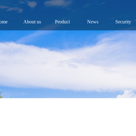
ome
About us
Product
News
Security
Company
Fish
Dynamic
Security
Chairman
Fry
Industry
Public
History
Roe
Results
Industry
Reports
Culture
Video
Honor
Research