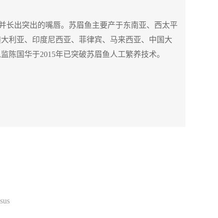
并长出突出的嘴唇。苏眉鱼主要产于东南亚、西太平
澳大利亚、
印度尼西亚
、
菲律宾
、
马来西亚
、
中国大
总监陈国华于
2015年已突破苏眉鱼人工繁养技术。
osus