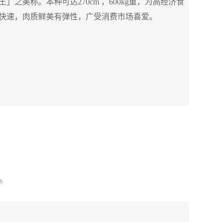
美称。本种可达270cm ，600kg重，为高经济食
快速，肉质鲜美有弹性，广受消费市场喜爱。
s