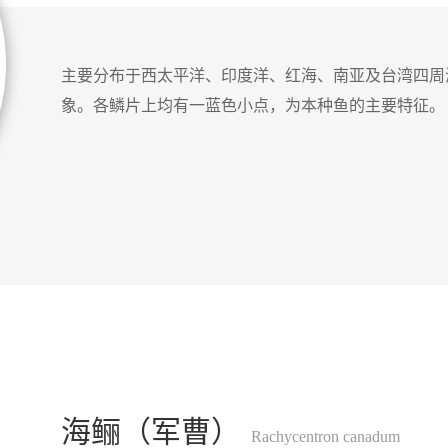
主要分布于西太平洋、印度洋、红海、南亚及台湾四周
象。各
鳞片上均有一蓝色小点，为本种鱼的主要特征。
海鲡（军曹）
Rachycentron canadum