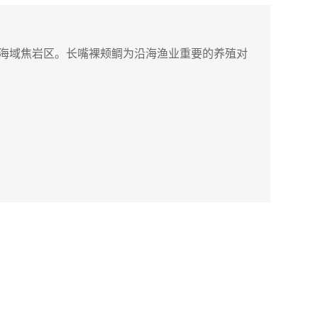
海域焦岩区。
长嘴裸颊鲷为沿海渔业重要的养殖对