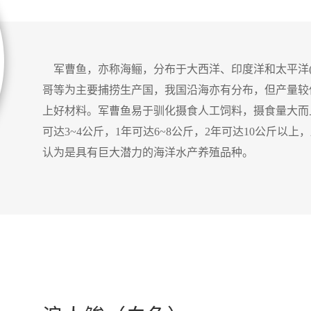
军曹鱼，亦称海鲡，分布于大西洋、
印度洋
和太平洋
哥等为主要捕捞生产国，我国沿海亦有分布，但产量较
上好材料。军曹鱼易于驯化摄食人工饲料
，摄食量大而
可达
3~4公斤，1年可达6~8公斤，2年可达10公斤
认为是具有巨大潜力的海洋水产养殖品种。