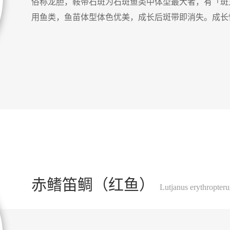
俗称龙胆，鞍带石斑为石斑鱼类中体型最大者，有「斑王」之
用鱼类，鱼苗体型体色优美，成长后斑带即消失。成长
赤鳍笛鲷（红鱼）
Lutjanus erythropteru