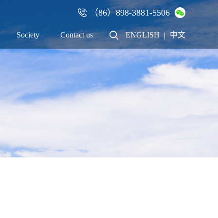
（86）898-3881-5506
×
Society
Contact us
ENGLISH
中文
|
Talent
Contact us
Recruitment
Cooperation
Employees
Online