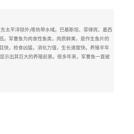
(东太平洋除外)等热带水域。
巴基斯坦
、菲律宾、墨西
低。军曹鱼为肉食性鱼类，肉质鲜美，是作生鱼片的
且快，抢食凶猛，消化力强，生长速度快。养殖半年
以上，显示出其巨大的养殖前景。很多年来，军曹鱼一直被