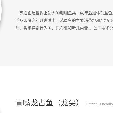
苏眉鱼是世界上最大的珊瑚鱼类，成年后通体铁蓝色
洋及印度洋的珊瑚礁中。
苏眉鱼的主要消费地和产地
(
陆
、
香港特别行政区
、
巴布亚和新几内亚
)。
公司技术
青嘴龙占鱼（龙尖）
Lethrinus nebul