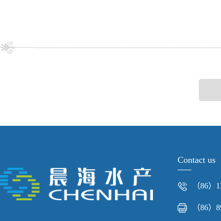
Contact us
（86）13
（86）89