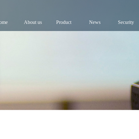
ome
About us
Product
News
Security
Company
Fish
Dynamic
Security
Chairman
Fry
Industry
Public
History
Roe
Results
Industry
Reports
Culture
Video
Honor
Research