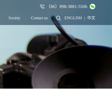
（86）898-3881-5506
×
Society
Contact us
ENGLISH
中文
|
Talent
Contact us
Recruitment
Cooperation
Employees
Online