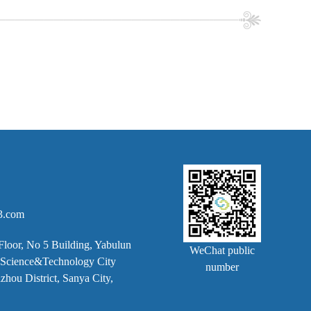
3.com
Floor, No 5 Building, Yabulun
WeChat public
k, Science&Technology City
number
hou District, Sanya City,