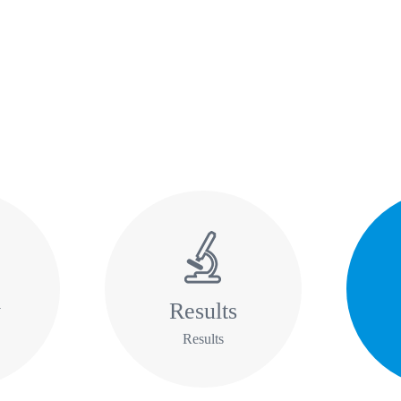
y
Results
Results