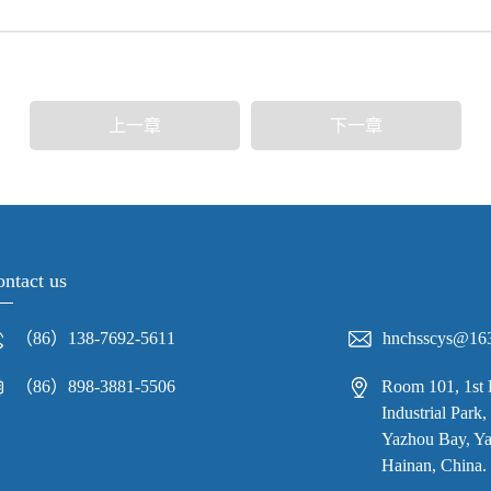
上一章
下一章
ntact us
（86）138-7692-5611
hnchsscys@16
（86）898-3881-5506
Room 101, 1st 
Industrial Par
Yazhou Bay, Yaz
Hainan, China.