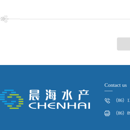
Contact us
（86）13
（86）89