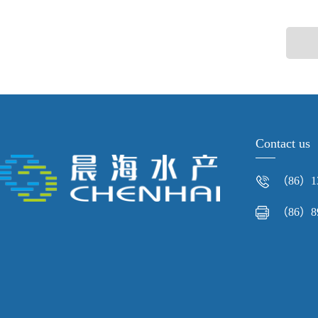
Contact us
（86）13
（86）89