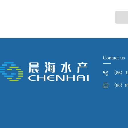
Contact us
（86）13
（86）89