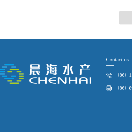
Contact us
（86）13
（86）89