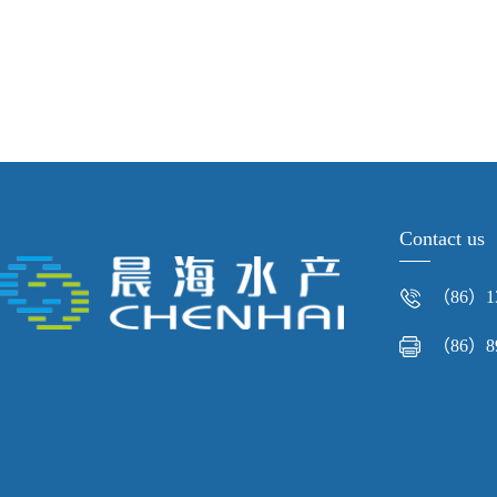
Contact us
（86）13
（86）89