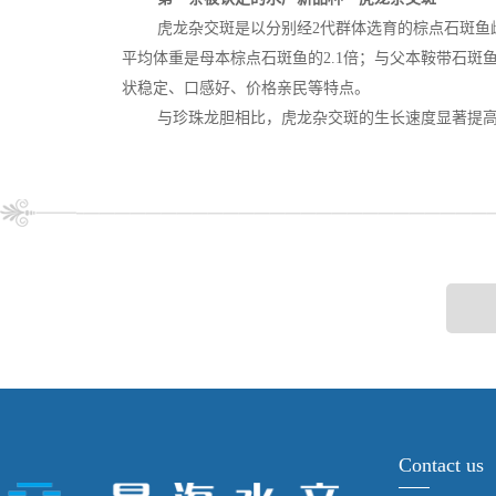
虎龙杂交斑是以分别经
2
代群体选育的棕点石斑鱼
平均体重是母本棕点石斑鱼的
2.1
倍；与父本鞍带石斑
状稳定、口感好、价格亲民等特点。
与珍珠龙胆相比，虎龙杂交斑的生长速度显著提
Contact us