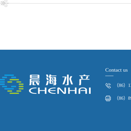
Contact us
（86）13
（86）89